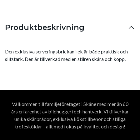
Produktbeskrivning
Den exklusiva serveringsbrickan i ek är både praktisk och
slitstark. Den är tillverkad med en stilren skåra och kopp.
Välkommen till familjeföretaget i Skåne med mer än 60
års erfarenhet av bildhuggeri och hantverk. Vi tillverkar
unika skärbrädor, exklusiva kökstillbehör och stiliga
trofésköldar - allt med fokus på kvalitet och design!