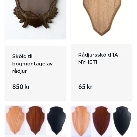
Rådjurssköld 1A -
Sköld till
NYHET!
bogmontage av
rådjur
850 kr
65 kr