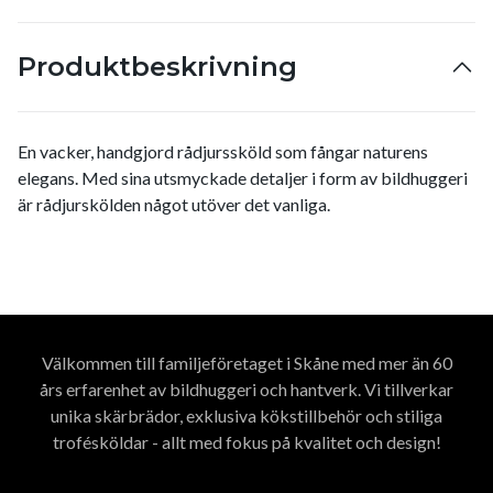
Produktbeskrivning
En vacker, handgjord rådjurssköld som fångar naturens
elegans. Med sina utsmyckade detaljer i form av bildhuggeri
är rådjurskölden något utöver det vanliga.
Välkommen till familjeföretaget i Skåne med mer än 60
års erfarenhet av bildhuggeri och hantverk. Vi tillverkar
unika skärbrädor, exklusiva kökstillbehör och stiliga
trofésköldar - allt med fokus på kvalitet och design!