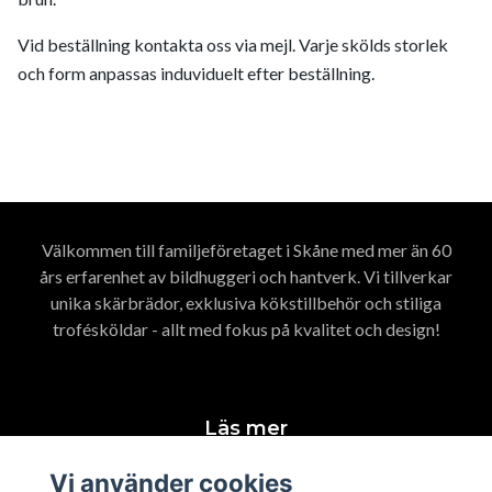
Vid beställning kontakta oss via mejl. Varje skölds storlek
och form anpassas induviduelt efter beställning.
Välkommen till familjeföretaget i Skåne med mer än 60
års erfarenhet av bildhuggeri och hantverk. Vi tillverkar
unika skärbrädor, exklusiva kökstillbehör och stiliga
trofésköldar - allt med fokus på kvalitet och design!
Läs mer
Vi använder cookies
Kontakt