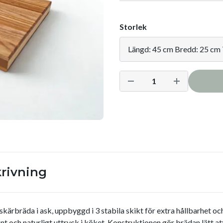
Storlek
rivning
kärbräda i ask, uppbyggd i 3 stabila skikt för extra hållbarhet och
int och naturligt uttryck i köket. Konstruktionen gör brädan lätt a