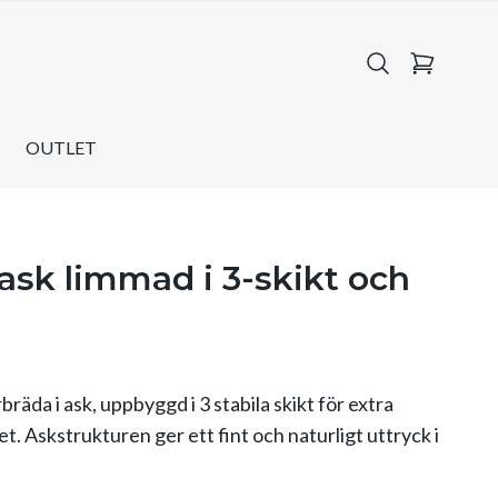
OUTLET
ask limmad i 3-skikt och
räda i ask, uppbyggd i 3 stabila skikt för extra
et. Askstrukturen ger ett fint och naturligt uttryck i