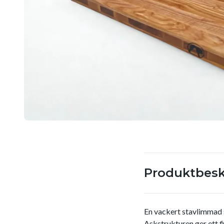
Produktbesk
En vackert stavlimmad s
Askstrukturen ger ett f