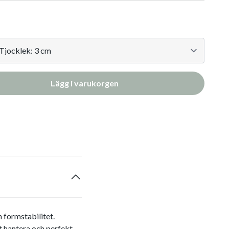
Lägg i varukorgen
 formstabilitet.
tt hantera och perfekt