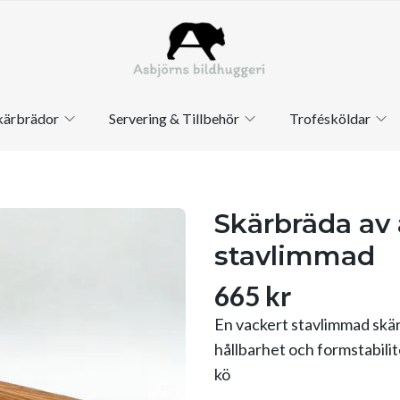
kärbrädor
Servering & Tillbehör
Trofésköldar
Skärbräda av 
stavlimmad
665 kr
En vackert stavlimmad skärb
hållbarhet och formstabilit
kö