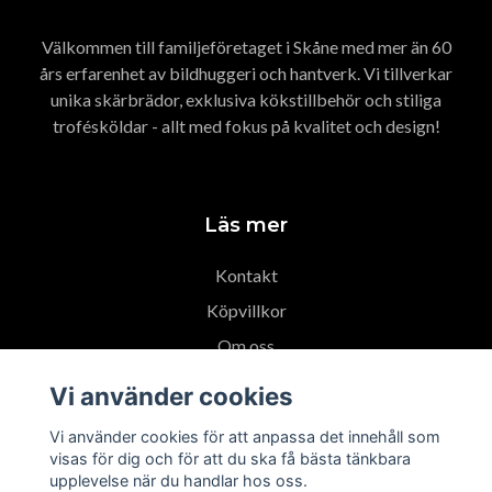
Välkommen till familjeföretaget i Skåne med mer än 60
års erfarenhet av bildhuggeri och hantverk. Vi tillverkar
unika skärbrädor, exklusiva kökstillbehör och stiliga
trofésköldar - allt med fokus på kvalitet och design!
Läs mer
Kontakt
Köpvillkor
Om oss
Tidigare arbeten
Vi använder cookies
Ångra köp
Vi använder cookies för att anpassa det innehåll som
visas för dig och för att du ska få bästa tänkbara
upplevelse när du handlar hos oss.