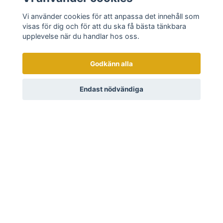
Vi använder cookies för att anpassa det innehåll som
visas för dig och för att du ska få bästa tänkbara
upplevelse när du handlar hos oss.
Välkommen till familjeföretaget i Skåne med mer än 60
Godkänn alla
års erfarenhet av bildhuggeri och hantverk. Vi tillverkar
unika skärbrädor, exklusiva kökstillbehör och stiliga
trofésköldar - allt med fokus på kvalitet och design!
Endast nödvändiga
Läs mer
Kontakt
Köpvillkor
Om oss
Tidigare arbeten
Ångra köp